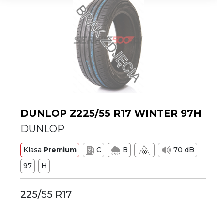
DUNLOP Z225/55 R17 WINTER 97H
DUNLOP
Klasa
Premium
C
B
70 dB
97
H
225/55 R17