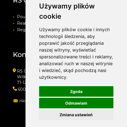
RS OPONY
Używamy plików
cookie
-
Pouczenie o prawie do odstapienia od umowy
-
Realizacja zamówienia i formy płatności
Używamy plików cookie i innych
-
Regulamin i Polityka prywatności
technologii śledzenia, aby
poprawić jakość przeglądania
naszej witryny, wyświetlać
Kontakt
spersonalizowane treści i reklamy,
analizować ruch w naszej witrynie
i wiedzieć, skąd pochodzą nasi
RS OPONY
Witkiewicza, Targowisko Kalinka Paw. 9
użytkownicy.
71-125 Szczecin
600456661
Zgoda
rsopony@o2.pl
Odmawiam
Zmiana ustawień