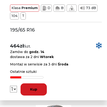
Klasa
Premium
D
B
73 dB
104
T
195/65 R16
464zł
/szt.
Zamów do
godz. 14
dostawa za 2 dni
Wtorek
Montaż w serwisie za 3 dni
Środa
Ostatnie sztuki
Kup