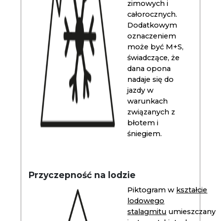
zimowych i
całorocznych.
Dodatkowym
oznaczeniem
może być M+S,
świadczące, że
dana opona
nadaje się do
jazdy w
warunkach
związanych z
błotem i
śniegiem.
Przyczepność na lodzie
Piktogram w
kształcie
lodowego
stalagmitu
umieszczany