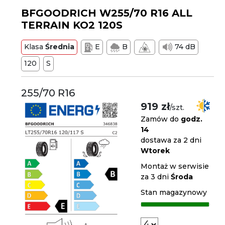
BFGOODRICH W255/70 R16 ALL
TERRAIN KO2 120S
Klasa
Średnia
E
B
74 dB
120
S
255/70 R16
919 zł
/szt.
Zamów do
godz.
14
dostawa za 2 dni
Wtorek
Montaż w serwisie
za 3 dni
Środa
Stan magazynowy