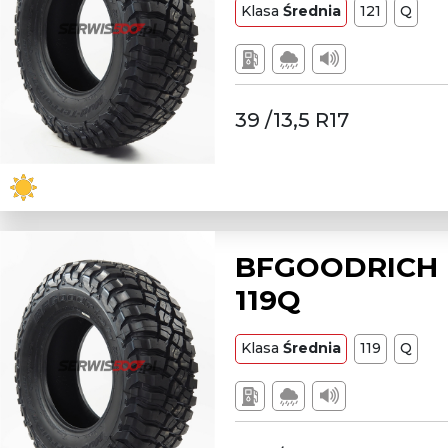
Klasa
Średnia
121
Q
39 /13,5 R17
BFGOODRICH L
119Q
Klasa
Średnia
119
Q