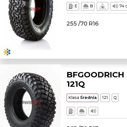
E
B
74 
255 /70 R16
BFGOODRICH L
121Q
Klasa
Średnia
121
Q