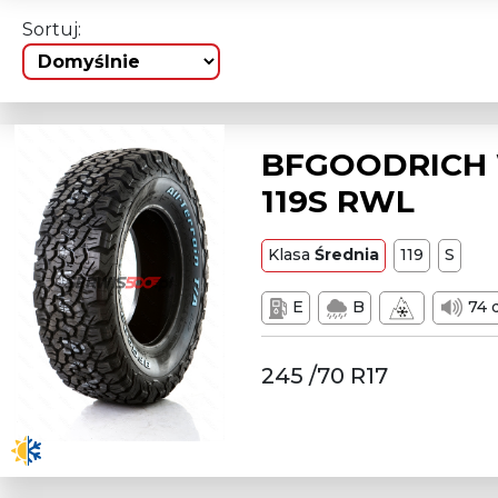
Sortuj:
BFGOODRICH W
119S RWL
Klasa
Średnia
119
S
E
B
74 
245 /70 R17