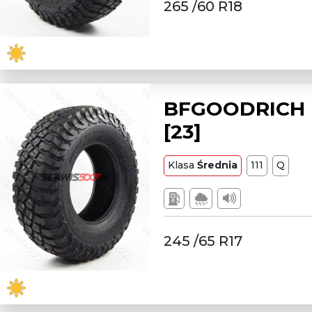
265 /60 R18
BFGOODRICH L
[23]
Klasa
Średnia
111
Q
245 /65 R17