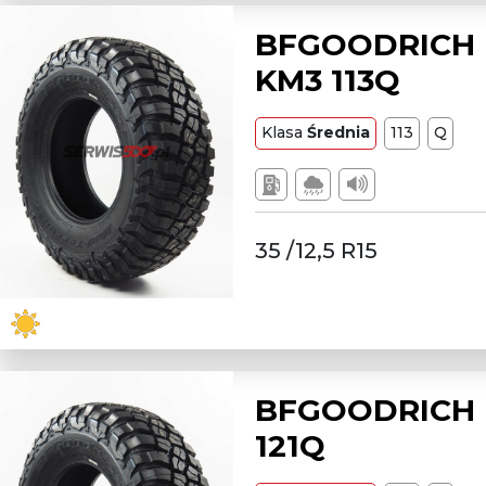
BFGOODRICH L
KM3 113Q
Klasa
Średnia
113
Q
35 /12,5 R15
BFGOODRICH L
121Q