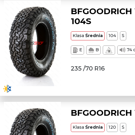
BFGOODRICH W
104S
Klasa
Średnia
104
S
E
B
74 
235 /70 R16
BFGOODRICH W
Klasa
Średnia
120
S