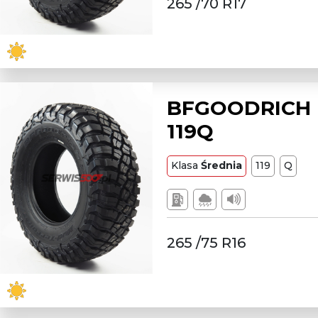
265 /70 R17
BFGOODRICH L
119Q
Klasa
Średnia
119
Q
265 /75 R16